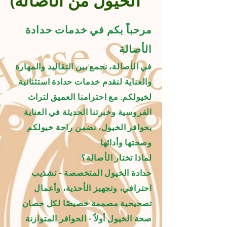
الخيول من الأصالة)
مرحباً بكم في خدمات حدادة
الأصالة
في الأصالة، نجمع بين التقاليد والمهارة
والعناية لنقدم خدمات حدادة استثنائية
لخيولكم. مع احترامنا العميق لتراث
الفروسية وخبرتنا الحديثة في العناية
بحوافر الخيول، نضمن راحة خيولكم
وصحتها وأدائها
لماذا تختار الأصالة؟
حدادة الخيول المتخصصة - تشذيب
احترافي، وتجهيز الأحذية، وأعمال
تصحيحية مصممة خصيصًا لكل حصان
صحة الخيول أولاً - الحوافر المتوازنة