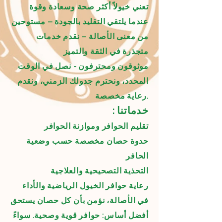
تعني خيولاً أكثر صحة وسعادة وقوة
عندما يلتقي التقليد بالجودة – مستوحين
من معنى الأصالة – نقدم خدمات
متجذرة في الثقة والتميز
موثوقون ومحترفون - نصل في الوقت
المحدد، ونحترم جدولك الزمني، ونقدم
رعاية مخصصة.
: خدماتنا
تقليم الحوافر وموازنة الحوافر
حدوة حصان مخصصة حسب وضعية
الحافر
التحذية التصحيحية والعلاجية
رعاية حوافر الخيول الرياضية والأداء
في الأصالة، نؤمن بأن كل حصان يستحق
أفضل أساس: حوافر قوية وصحية. سواءً