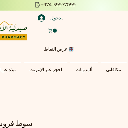
+974-59977099
تسجيل الدخول
عرض النقاط
مكافآتي
ألمدونات
احجز عبر الإنترنت
نبذة عن 
سوط فروسي