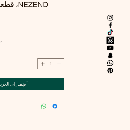
و
ar
أضِف إلى العرب