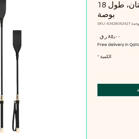
NEZEND، قطعتان، طول 18
بوصة
حدة SKU: 63426042427
السعر
Free delivery in Qat
الكمية
*
ة