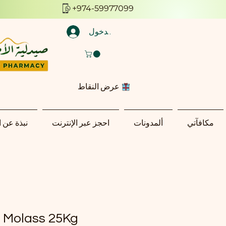
+974-59977099
تسجيل الدخول
عرض النقاط
مكافآتي
ألمدونات
احجز عبر الإنترنت
نبذة عن 
Molass 25Kg مولاس مركز