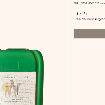
 SKU: OT01M001028
السعر
Free delivery in Qat