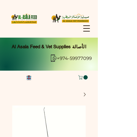
Al Asala Feed & Vet Supplies الأصالة
+974-59977099