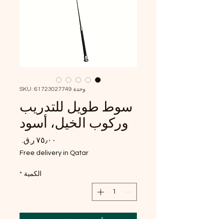
وحدة SKU: 61723027749
سوط طويل للتدريب
وركوب الخيل، أسود
السعر
Free delivery in Qatar
الكمية
*