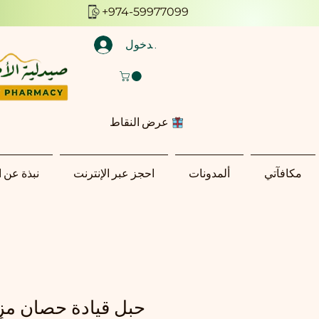
+974-59977099
تسجيل الدخول
عرض النقاط
مكافآتي
ألمدونات
احجز عبر الإنترنت
نبذة عن 
حبل قيادة حصان مز