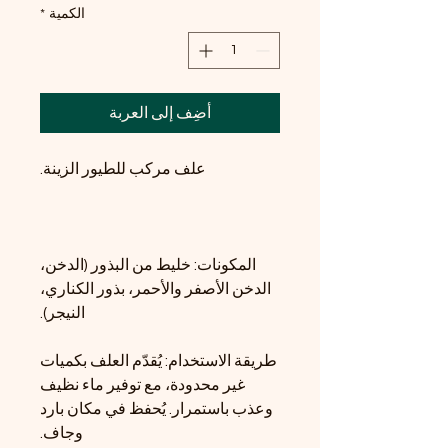
الكمية
*
أضِف إلى العربة
علف مركب للطيور الزينة.
المكونات: خليط من البذور (الدخن،
الدخن الأصفر والأحمر، بذور الكناري،
النيجر).
طريقة الاستخدام: يُقدّم العلف بكميات
غير محدودة، مع توفير ماء نظيف
وعذب باستمرار. يُحفظ في مكان بارد
وجاف.