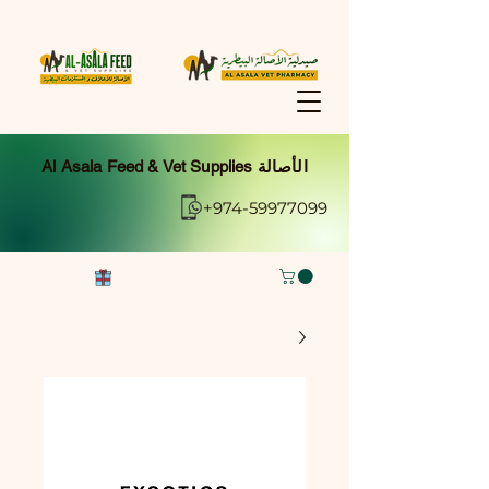
Al Asala Feed & Vet Supplies الأصالة
+974-59977099