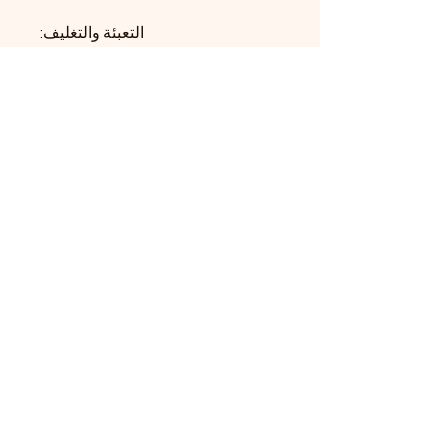
التعبئة والتغليف:
كيس 1 كجم
القيم الغذائية:
البروتين: 11.35%
الدهون: 4.44%
الألياف: 8.97%
الرماد: 3.55%