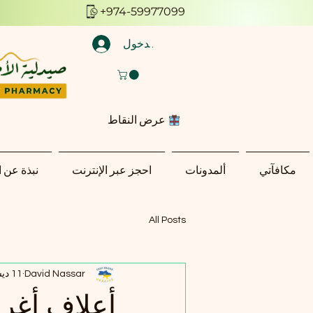
+974-59977099
تسجيل الدخول
عرض النقاط
مكافآتي
ألمدونات
احجز عبر الإنترنت
نبذة عن 
All Posts
David Nassar
11 ديسمبر 2025
أعلاف أغري