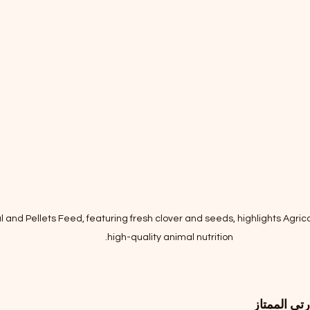
and Pellets Feed, featuring fresh clover and seeds, highlights Agrico
high-quality animal nutrition.
تي الممتاز